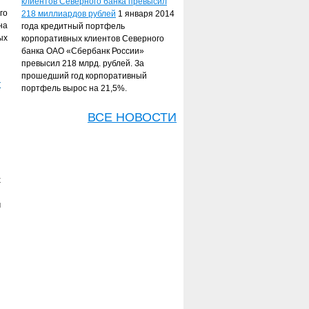
клиентов Северного банка превысил
го
218 миллиардов рублей
1 января 2014
на
года кредитный портфель
ых
корпоративных клиентов Северного
банка ОАО «Сбербанк России»
превысил 218 млрд. рублей. За
прошедший год корпоративный
х
портфель вырос на 21,5%.
ВСЕ НОВОСТИ
и
х
м