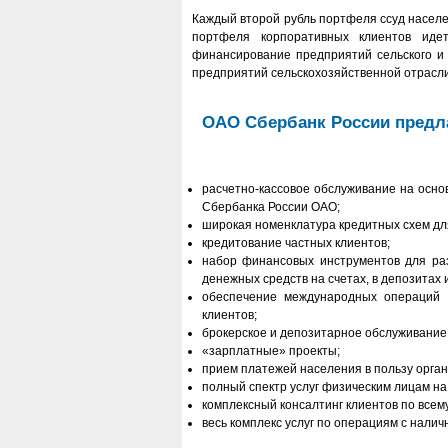
Каждый второй рубль портфеля ссуд насел
портфеля корпоративных клиентов иде
финансирование предприятий сельского и 
предприятий сельскохозяйственной отрасли
ОАО Сбербанк России предл
расчетно-кассовое обслуживание на осно
Сбербанка России ОАО;
широкая номенклатура кредитных схем для
кредитование частных клиентов;
набор финансовых инструментов для ра
денежных средств на счетах, в депозитах 
обеспечение международных операций 
клиентов;
брокерское и депозитарное обслуживание
«зарплатные» проекты;
прием платежей населения в пользу орган
полный спектр услуг физическим лицам н
комплексный консалтинг клиентов по всему 
весь комплекс услуг по операциям с нали