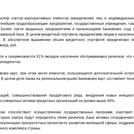
сячи счетов корпоративных клиентов (юридических лиц и индивидуальн
упнейшие градообразующие предприятия, государственные учреждения, так
. Более трети выданных предприятиям и организациям банковских ссуд 
Северный банк. В целом кредитный портфель юридическим лицам и населен
й. В абсолютном выражении объем кредитного портфеля юридических л
млрд. руб.
ся и приумножается 61% вкладов населения обслуживаемых регионов, что 
онкурентов.
вских карт, при этом число клиентов, пользующихся дополнительной услуг
 В целом доля банка на региональном рынке банковских карт составляет бол
раций, совершенствования продуктового ряда, внедрения новых инициат
в совокупных активах кредитных организаций на уровне выше 40%.
ии способствует осуществлению государственных программ, участвует
орые завтра будут определять облик регионов. Банк активно сотрудничает
в реализации приоритетных проектов по развитию жилищной сферы, поддерж
ного комплекса страны.