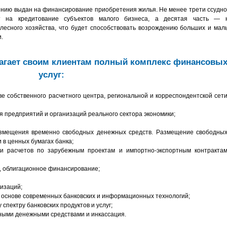
ению выдан на финансирование приобретения жилья. Не менее трети ссудно
т на кредитование субъектов малого бизнеса, а десятая часть — 
лесного хозяйства, что будет способствовать возрождению больших и мал
.
агает своим клиентам полный комплекс финансовы
услуг:
ве собственного расчетного центра, региональной и корреспондентской сет
 предприятий и организаций реального сектора экономики;
змещения временно свободных денежных средств. Размещение свободны
и в ценных бумагах банка;
и расчетов по зарубежным проектам и импортно-экспортным контракта
, облигационное финансирование;
изаций;
а основе современных банковских и информационных технологий;
спектру банковских продуктов и услуг;
чными денежными средствами и инкассация.