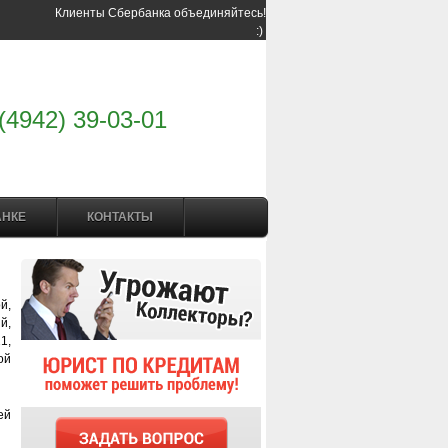
Клиенты Сбербанка объединяйтесь!
:)
(4942) 39-03-01
АНКЕ
КОНТАКТЫ
й,
й,
1,
ой
ей