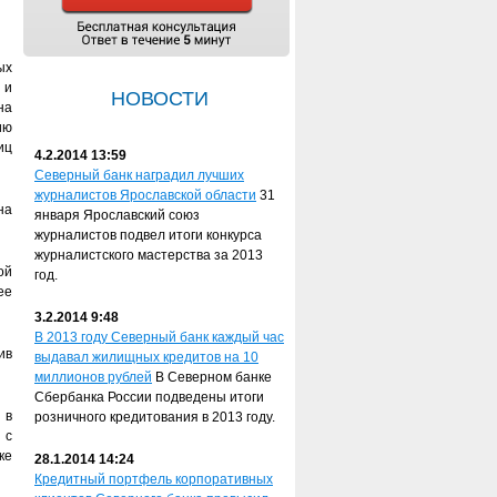
ых
 и
НОВОСТИ
на
ию
иц
4.2.2014 13:59
Северный банк наградил лучших
журналистов Ярославской области
31
на
января Ярославский союз
журналистов подвел итоги конкурса
журналистского мастерства за 2013
ой
год.
ее
3.2.2014 9:48
В 2013 году Северный банк каждый час
ив
выдавал жилищных кредитов на 10
миллионов рублей
В Северном банке
Сбербанка России подведены итоги
 в
розничного кредитования в 2013 году.
 с
ке
28.1.2014 14:24
Кредитный портфель корпоративных